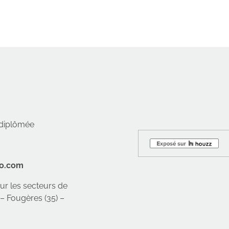
r diplômée
co.com
sur les secteurs de
 – Fougères (35) –