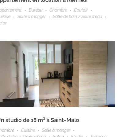
ppartement
Bureau
Chambre
Couloir
uisine
Salle à manger
Salle de bain / Salle d'eau
alon
n studio de 18 m² à Saint-Malo
hambre
Cuisine
Salle à manger
alle de bain / Salle d'eau
Salon
Studio
Terrasse