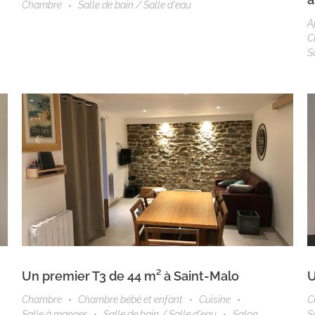
Chambre
Salle de bain / Salle d'eau
A
C
S
Un premier T3 de 44 m² à Saint-Malo
U
Chambre
Chambre bébé et enfant
Cuisine
C
Salle à manger
Salle de bain / Salle d'eau
Salon
S