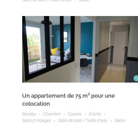
Un appartement de 75 m² pour une
colocation
Bureau
Chambre
Cuisine
Entrée
Salle à manger
Salle de bain / Salle d'eau
Salon