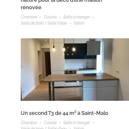
rénovée
Chambre
Cuisine
Salle à manger
Salle de bain / Salle d'eau
Salon
Un second T3 de 44 m² à Saint-Malo
Chambre
Cuisine
Salle à manger
Salle de bain / Salle d'eau
Salon