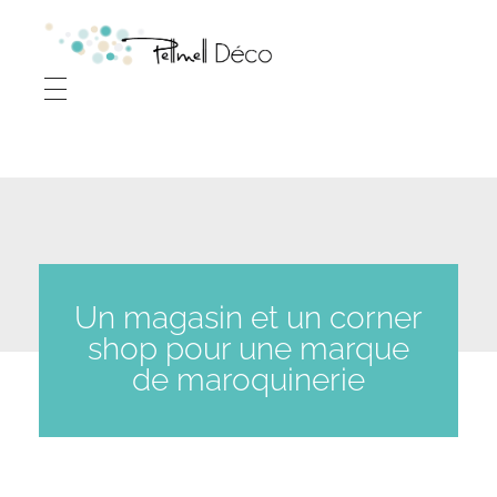
P
ellmell Déco - Audrey POHU - Décoratrice d'intérieur à Vitré (35) Ille-et-Vilaine, Rennes, Laval et à distance
Décoration d'intérieur
Un magasin et un corner
shop pour une marque
de maroquinerie