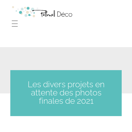
P
ellmell Déco - Audrey POHU - Décoratrice d'intérieur à Vitré (35) Ille-et-Vilaine, Rennes, Laval et à distance
Décoration d'intérieur
Les divers projets en
attente des photos
finales de 2021