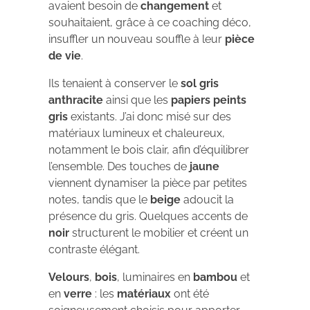
avaient besoin de
changement
et
souhaitaient, grâce à ce coaching déco,
insuffler un nouveau souffle à leur
pièce
de vie
.
Ils tenaient à conserver le
sol gris
anthracite
ainsi que les
papiers peints
gris
existants. J’ai donc misé sur des
matériaux lumineux et chaleureux,
notamment le bois clair, afin d’équilibrer
l’ensemble. Des touches de
jaune
viennent dynamiser la pièce par petites
notes, tandis que le
beige
adoucit la
présence du gris. Quelques accents de
noir
structurent le mobilier et créent un
contraste élégant.
Velours
,
bois
, luminaires en
bambou
et
en
verre
: les
matériaux
ont été