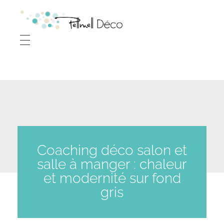
P
ellmell Déco - Audrey POHU - Décoratrice d'intérieur à Vitré (35) Ille-et-Vilaine, Rennes, Laval et à distance
Décoration d'intérieur
Coaching déco salon et
salle à manger : chaleur
et modernité sur fond
gris