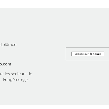
r diplômée
co.com
sur les secteurs de
 – Fougères (35) –